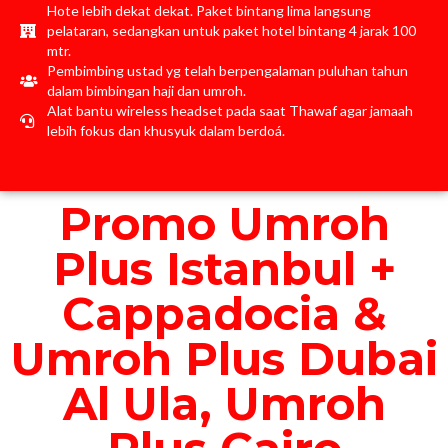
Hote lebih dekat dekat. Paket bintang lima langsung
pelataran, sedangkan untuk paket hotel bintang 4 jarak 100
mtr.
Pembimbing ustad yg telah berpengalaman puluhan tahun
dalam bimbingan haji dan umroh.
Alat bantu wireless headset pada saat Thawaf agar jamaah
lebih fokus dan khusyuk dalam berdoá.
Promo Umroh
Plus Istanbul +
Cappadocia &
Umroh Plus Dubai
Al Ula, Umroh