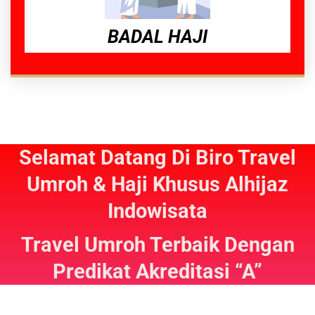
BADAL HAJI
Selamat Datang Di Biro Travel
Umroh & Haji Khusus Alhijaz
Indowisata
Travel Umroh Terbaik Dengan
Predikat Akreditasi “A”