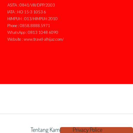
ASITA : 0841/VIII/DPP/2003
IATA : HO 15-3 1053 6
HIMPUH : 013/HIMPUH 2010
Phone : 0858.8888.5971
WhatsApp : 0813 1048 6090
Website : www.travel-alhijaz.com/
Tentang Kami
Privacy Police