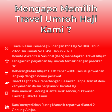
Mengapa Memilih
Travel Umroh Haji
Kami ?
Travel Resmi Kemenag RI dengan Izin Haji No.304 Tahun
2022 Izin Umrah No.U.490 Tahun 2020
Komite Akreditasi Nasional (KAN) menetapkan Travel Alhijaz
sebagai biro perjalanan haji umroh terbaik dengan predikat
"A".
Keberangkatan Alhijaz 100% tepat waktu sesuai jadwal dan
lengkap dengan nomor pesawat.
Direct Flight atau Penerbangan Pesawat Tanpa Transit demi
kenyamanan dalam perjalanan Umroh/Haji.
Kami memilik Gedung 4 lantai milik sendiri, di kawasan
Cawang, Jakarta Timur.
Kami menyediakan Ruang Manasik tepatnya dilantai 2
Gedung Alhijaz.