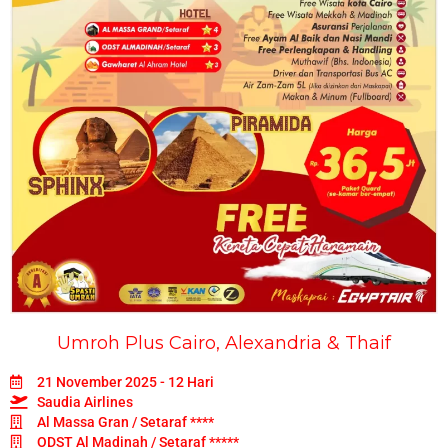
Umroh Plus Cairo, Alexandria & Thaif
21 November 2025 - 12 Hari
Saudia Airlines
Al Massa Gran / Setaraf ****
ODST Al Madinah / Setaraf *****